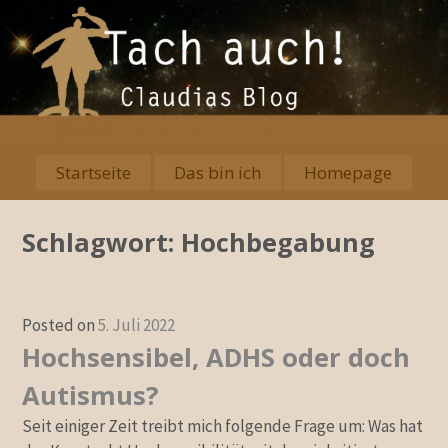
Skip
to
content
Startseite
Das bin ich
Homepage
Primary
Menu
Schlagwort:
Hochbegabung
Posted on
5. Juli 2022
Hochsensibel, ADHS oder doch
Autismus?
Seit einiger Zeit treibt mich folgende Frage um: Was hat