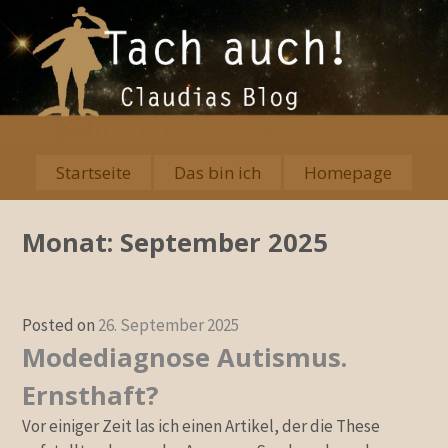
Skip
to
content
Startseite
Das bin ich
Homepage
Primary
Menu
Monat:
September 2025
Posted on
26. September 2025
Modediagnose Autismus.
Ernsthaft?
Vor einiger Zeit las ich einen Artikel, der die These