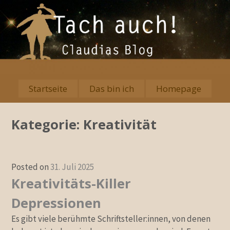
Skip
to
content
Startseite
Das bin ich
Homepage
Primary
Menu
Kategorie:
Kreativität
Posted on
31. Juli 2025
Kreativitäts-Killer
Depressionen
Es gibt viele berühmte Schriftsteller:innen, von denen