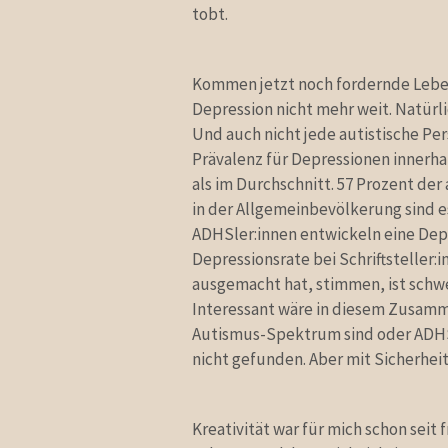
tobt.
Kommen jetzt noch fordernde Leben
Depression nicht mehr weit. Natürli
Und auch nicht jede autistische Pe
Prävalenz für Depressionen innerha
als im Durchschnitt. 57 Prozent de
in der Allgemeinbevölkerung sind e
ADHSler:innen entwickeln eine Depr
Depressionsrate bei Schriftsteller:
ausgemacht hat, stimmen, ist schwe
Interessant wäre in diesem Zusamme
Autismus-Spektrum sind oder ADHS 
nicht gefunden. Aber mit Sicherheit 
Kreativität war für mich schon seit 