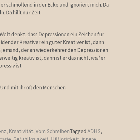
t er schmollend in der Ecke und ignoriert mich. Da
. Da hilft nur Zeit.
Welt denkt, dass Depressionen ein Zeichen für
leidender Kreativer ein guter Kreativer ist, dann
enn jemand, der an wiederkehrenden Depressionen
rweitig kreativ ist, dann ist er das nicht,
weil
er
ressiv ist.
 Und mit ihr oft den Menschen.
enz
,
Kreativität
,
Vom Schreiben
Tagged
ADHS
,
tasie
,
Gefühllosigkeit
,
Hilflosigkeit
,
innere