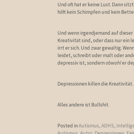
Und oft hat er keine Lust. Dann sitz
hilft kein Schimpfen und kein Betteln
Und wenn irgendjemand auf dieser 
Kreativität sind, oder dass nur ein 
irrt er sich. Und zwar gewaltig. W
leidet, schreibt oder malt oder ande
depressiv ist, sondern
obwohl
er dep
Depressionen killen die Kreativität.
Alles andere ist Bullshit.
Posted in
Autismus, ADHS, Intellig
Autismus
,
Autor
,
Depressionen
,
Fan