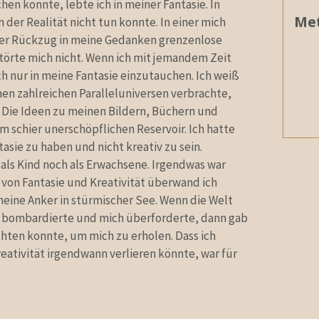
hen konnte, lebte ich in meiner Fantasie. In
Me
n der Realität nicht tun konnte. In einer mich
r Rückzug in meine Gedanken grenzenlose
törte mich nicht. Wenn ich mit jemandem Zeit
h nur in meine Fantasie einzutauchen. Ich weiß
inen zahlreichen Paralleluniversen verbrachte,
. Die Ideen zu meinen Bildern, Büchern und
m schier unerschöpflichen Reservoir. Ich hatte
asie zu haben und nicht kreativ zu sein.
 als Kind noch als Erwachsene. Irgendwas war
 von Fantasie und Kreativität überwand ich
meine Anker in stürmischer See. Wenn die Welt
en bombardierte und mich überforderte, dann gab
üchten konnte, um mich zu erholen. Dass ich
eativität irgendwann verlieren könnte, war für