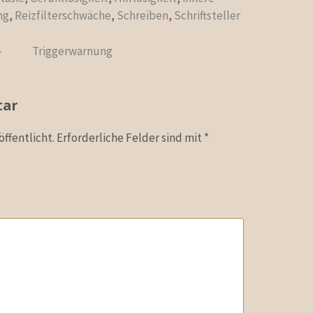
ng
,
Reizfilterschwäche
,
Schreiben
,
Schriftsteller
-
Triggerwarnung
tar
ffentlicht.
Erforderliche Felder sind mit
*