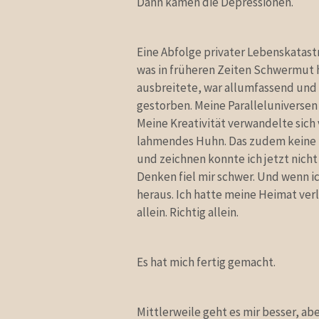
Dann kamen die Depressionen.
Eine Abfolge privater Lebenskatast
was in früheren Zeiten Schwermut hi
ausbreitete, war allumfassend und lä
gestorben. Meine Paralleluniversen
Meine Kreativität verwandelte sic
lahmendes Huhn. Das zudem keine Lu
und zeichnen konnte ich jetzt nicht
Denken fiel mir schwer. Und wenn i
heraus. Ich hatte meine Heimat ver
allein. Richtig allein.
Es hat mich fertig gemacht.
Mittlerweile geht es mir besser, ab