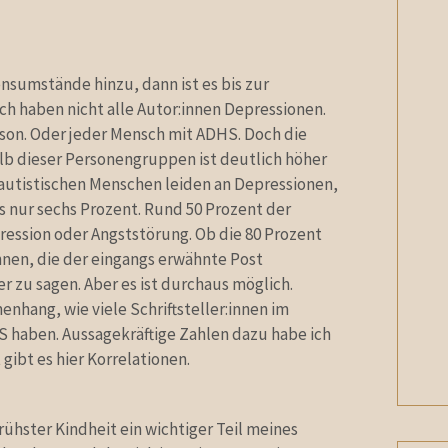
sumstände hinzu, dann ist es bis zur
ch haben nicht alle Autor:innen Depressionen.
rson. Oder jeder Mensch mit ADHS. Doch die
lb dieser Personengruppen ist deutlich höher
r autistischen Menschen leiden an Depressionen,
s nur sechs Prozent. Rund 50 Prozent der
ession oder Angststörung. Ob die 80 Prozent
innen, die der eingangs erwähnte Post
r zu sagen. Aber es ist durchaus möglich.
nhang, wie viele Schriftsteller:innen im
haben. Aussagekräftige Zahlen dazu habe ich
gibt es hier Korrelationen.
frühster Kindheit ein wichtiger Teil meines