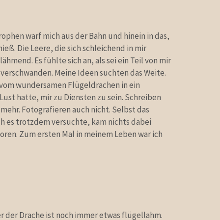
rophen warf mich aus der Bahn und hinein in das,
eß. Die Leere, die sich schleichend in mir
hmend. Es fühlte sich an, als sei ein Teil von mir
 verschwanden. Meine Ideen suchten das Weite.
h vom wundersamen Flügeldrachen in ein
st hatte, mir zu Diensten zu sein. Schreiben
 mehr. Fotografieren auch nicht. Selbst das
ch es trotzdem versuchte, kam nichts dabei
loren. Zum ersten Mal in meinem Leben war ich
er der Drache ist noch immer etwas flügellahm.