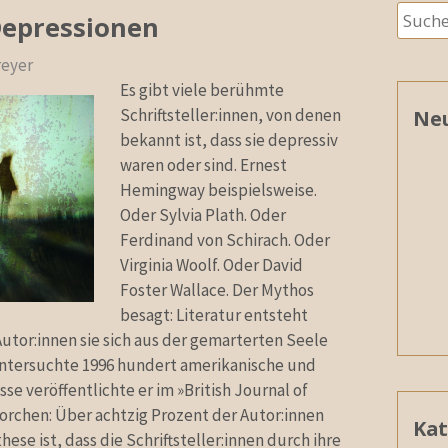
Suche
 Depressionen
nach:
reyer
Es gibt viele berühmte
Schriftsteller:innen, von denen
Neu
bekannt ist, dass sie depressiv
waren oder sind. Ernest
Hemingway beispielsweise.
Oder Sylvia Plath. Oder
Ferdinand von Schirach. Oder
Virginia Woolf. Oder David
Foster Wallace. Der Mythos
besagt: Literatur entsteht
tor:innen sie sich aus der gemarterten Seele
 untersuchte 1996 hundert amerikanische und
sse veröffentlichte er im »British Journal of
horchen: Über achtzig Prozent der Autor:innen
Kat
ese ist, dass die Schriftsteller:innen durch ihre