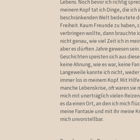
Lebens. Noch bevor ich richtig sprec
meinem Kopf tat ich Dinge, die ich i
beschränkenden Welt bedeutete de
Freiheit. Kaum Freunde zu haben, s
verbringen wollte, dann brauchte ic
nicht genau, wie viel Zeit ich in me
aber es dürften Jahre gewesen sein
Geschichten speisten sich aus diese
keine Ahnung, wie es war, keine Fant
Langeweile kannte ich nicht, weder
immer los in meinem Kopf. Mit Hilfe
manche Lebenskrise, oft waren sie 
mich mit unerträglich vielen Reiz
es da einen Ort, an den ich mich fl
meine Fantasie und mit ihr meine Kr
mich unvorstellbar.