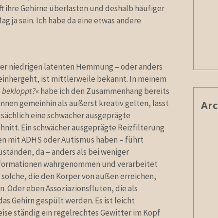
 ihre Gehirne überlasten und deshalb häufiger
g ja sein. Ich habe da eine etwas andere
einer niedrigen latenten Hemmung – oder anders
einhergeht, ist mittlerweile bekannt. In meinem
 bekloppt?
« habe ich den Zusammenhang bereits
innen gemeinhin als äußerst kreativ gelten, lässt
Arc
atsächlich eine schwächer ausgeprägte
chnitt. Ein schwächer ausgeprägte Reizfilterung
en mit ADHS oder Autismus haben – führt
uständen, da – anders als bei weniger
Informationen wahrgenommen und verarbeitet
solche, die den Körper von außen erreichen,
. Oder eben Assoziazionsfluten, die als
 Gehirn gespült werden. Es ist leicht
ise ständig ein regelrechtes Gewitter im Kopf