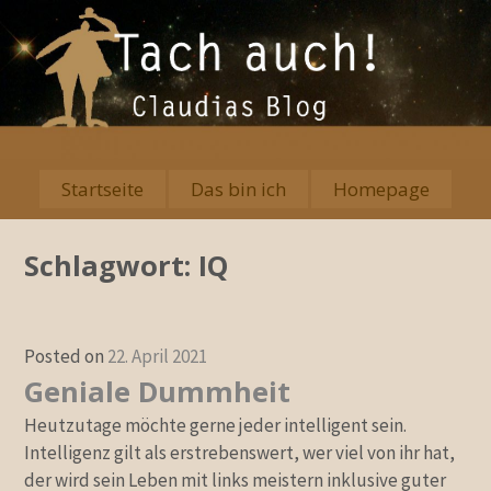
Skip
to
content
Startseite
Das bin ich
Homepage
Primary
Menu
Schlagwort:
IQ
Posted on
22. April 2021
Geniale Dummheit
Heutzutage möchte gerne jeder intelligent sein.
Intelligenz gilt als erstrebenswert, wer viel von ihr hat,
der wird sein Leben mit links meistern inklusive guter