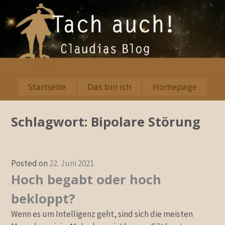
Skip
to
content
Startseite
Das bin ich
Homepage
Primary
Menu
Schlagwort:
Bipolare Störung
Posted on
22. Juni 2021
Hoch begabt oder hoch
bekloppt?
Wenn es um Intelligenz geht, sind sich die meisten