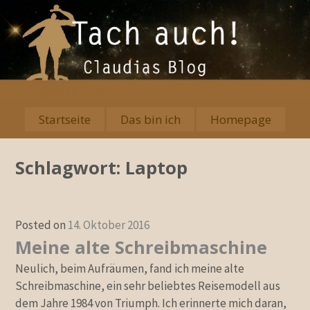
Skip
to
content
Startseite
Das bin ich
Homepage
Primary
Menu
Schlagwort:
Laptop
Posted on
14. Oktober 2016
Meine alte Schreibmaschine
Neulich, beim Aufräumen, fand ich meine alte
Schreibmaschine, ein sehr beliebtes Reisemodell aus
dem Jahre 1984 von Triumph. Ich erinnerte mich daran,